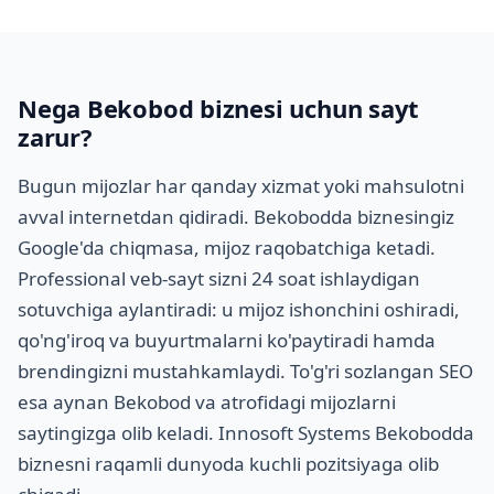
Nega Bekobod biznesi uchun sayt
zarur?
Bugun mijozlar har qanday xizmat yoki mahsulotni
avval internetdan qidiradi. Bekobodda biznesingiz
Google'da chiqmasa, mijoz raqobatchiga ketadi.
Professional veb-sayt sizni 24 soat ishlaydigan
sotuvchiga aylantiradi: u mijoz ishonchini oshiradi,
qo'ng'iroq va buyurtmalarni ko'paytiradi hamda
brendingizni mustahkamlaydi. To'g'ri sozlangan SEO
esa aynan Bekobod va atrofidagi mijozlarni
saytingizga olib keladi. Innosoft Systems Bekobodda
biznesni raqamli dunyoda kuchli pozitsiyaga olib