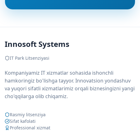
Innosoft Systems
IT Park Litsenziyasi
Kompaniyamiz IT xizmatlar sohasida ishonchli
hamkoringiz bo'lishga tayyor. Innovatsion yondashuv
va yuqori sifatli xizmatlarimiz orqali biznesingizni yangi
cho'qqilarga olib chiqamiz.
Rasmiy litsenziya
Sifat kafolati
Professional xizmat