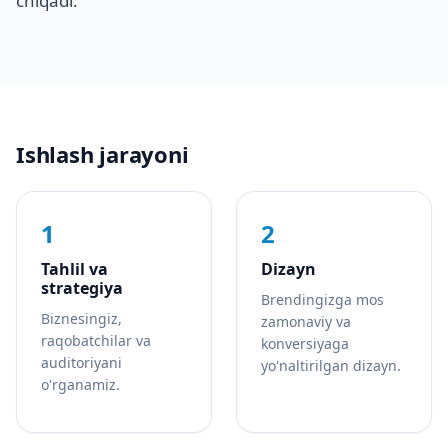
chiqadi.
Ishlash jarayoni
1
2
Tahlil va
Dizayn
strategiya
Brendingizga mos
Biznesingiz,
zamonaviy va
raqobatchilar va
konversiyaga
auditoriyani
yo'naltirilgan dizayn.
o'rganamiz.