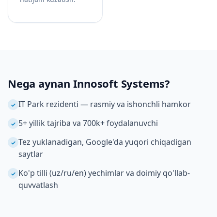
Nega aynan Innosoft Systems?
IT Park rezidenti — rasmiy va ishonchli hamkor
✓
5+ yillik tajriba va 700k+ foydalanuvchi
✓
Tez yuklanadigan, Google'da yuqori chiqadigan
✓
saytlar
Ko'p tilli (uz/ru/en) yechimlar va doimiy qo'llab-
✓
quvvatlash