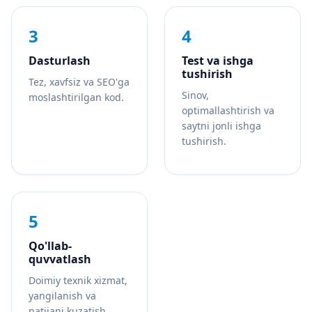
3
4
Dasturlash
Test va ishga
tushirish
Tez, xavfsiz va SEO'ga
Sinov,
moslashtirilgan kod.
optimallashtirish va
saytni jonli ishga
tushirish.
5
Qo'llab-
quvvatlash
Doimiy texnik xizmat,
yangilanish va
natijani kuzatish.