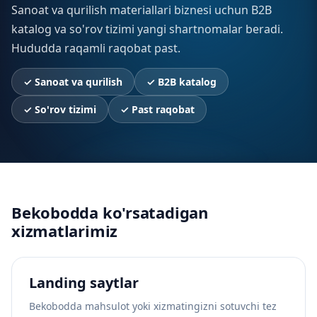
Sanoat va qurilish materiallari biznesi uchun B2B
katalog va so'rov tizimi yangi shartnomalar beradi.
Hududda raqamli raqobat past.
✓
Sanoat va qurilish
✓
B2B katalog
✓
So'rov tizimi
✓
Past raqobat
Bekobodda ko'rsatadigan
xizmatlarimiz
Landing saytlar
Bekobodda mahsulot yoki xizmatingizni sotuvchi tez