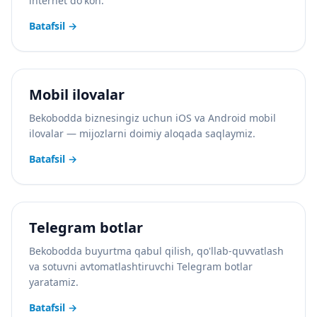
internet do'kon.
Batafsil
→
Mobil ilovalar
Bekobodda biznesingiz uchun iOS va Android mobil
ilovalar — mijozlarni doimiy aloqada saqlaymiz.
Batafsil
→
Telegram botlar
Bekobodda buyurtma qabul qilish, qo'llab-quvvatlash
va sotuvni avtomatlashtiruvchi Telegram botlar
yaratamiz.
Batafsil
→