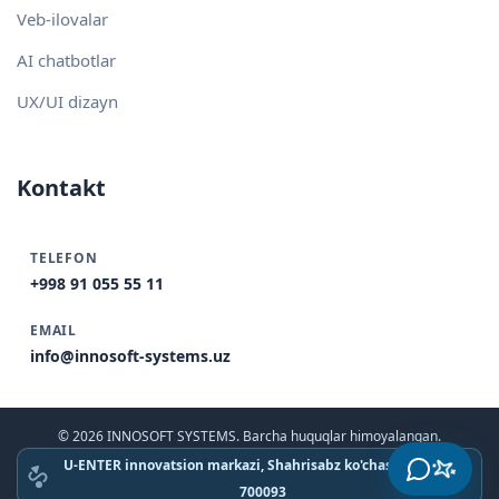
Veb-ilovalar
AI chatbotlar
UX/UI dizayn
Kontakt
TELEFON
+998 91 055 55 11
EMAIL
info@innosoft-systems.uz
© 2026 INNOSOFT SYSTEMS. Barcha huquqlar himoyalangan.
U-ENTER innovatsion markazi, Shahrisabz ko'chasi, Toshkent
700093