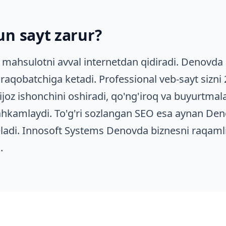
n sayt zarur?
 mahsulotni avval internetdan qidiradi. Denovda
raqobatchiga ketadi. Professional veb-sayt sizni 
ijoz ishonchini oshiradi, qo'ng'iroq va buyurtmal
hkamlaydi. To'g'ri sozlangan SEO esa aynan Den
keladi. Innosoft Systems Denovda biznesni raqaml
.