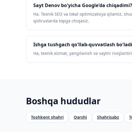
Sayt Denov bo'yicha Google'da chiqadimi
Ha. Texnik SEO va lokal optimizatsiya qilamiz, sh
qidiruvlarda topga chiqasiz.
Ishga tushgach qo'llab-quvvatlash bo'lad
Ha, texnik xizmat, yangilanish va saytni rivojlanti
Boshqa hududlar
Toshkent shahri
Qarshi
Shahrisabz
T