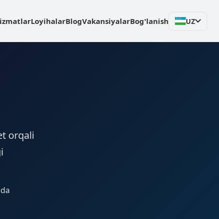
izmatlar
Loyihalar
Blog
Vakansiyalar
Bog'lanish
UZ
t orqali
i
dda