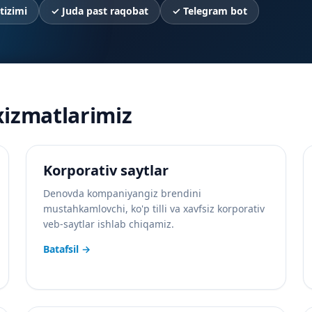
tizimi
✓
Juda past raqobat
✓
Telegram bot
xizmatlarimiz
Korporativ saytlar
Denovda kompaniyangiz brendini
mustahkamlovchi, ko'p tilli va xavfsiz korporativ
veb-saytlar ishlab chiqamiz.
Batafsil
→