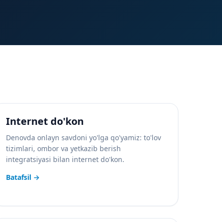
Internet do'kon
Denovda onlayn savdoni yo'lga qo'yamiz: to'lov
tizimlari, ombor va yetkazib berish
integratsiyasi bilan internet do'kon.
Batafsil
→