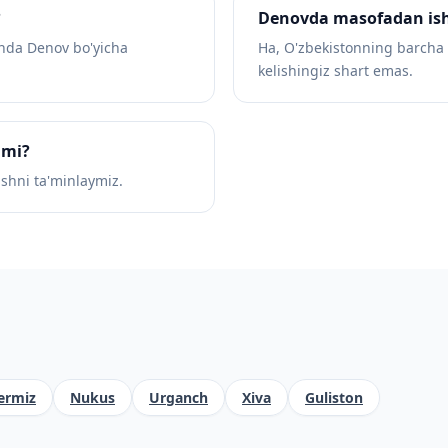
?
Denovda masofadan ish
unda Denov bo'yicha
Ha, O'zbekistonning barcha 
kelishingiz shart emas.
imi?
rishni ta'minlaymiz.
ermiz
Nukus
Urganch
Xiva
Guliston