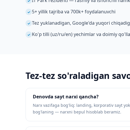
IT Park rezidenti — rasmiy va ishonchli ham
✓
5+ yillik tajriba va 700k+ foydalanuvchi
✓
Tez yuklanadigan, Google'da yuqori chiqadig
✓
Ko'p tilli (uz/ru/en) yechimlar va doimiy qo'l
✓
Tez-tez so'raladigan savo
Denovda sayt narxi qancha?
Narx vazifaga bog'liq: landing, korporativ sayt yok
bog'laning — narxni bepul hisoblab beramiz.