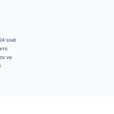
24 soat
arni
ov va
i