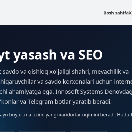
Bosh sahifa
X
t yasash va SEO
savdo va qishloq xo'jaligi shahri, mevachilik va
chiqaruvchilar va savdo korxonalari uchun interne
uvchi ahamiyatga ega. Innosoft Systems Denovdag
o'konlar va Telegram botlar yaratib beradi.
ayn buyurtma tizimi yangi xaridorlar oqimini beradi. Hudu