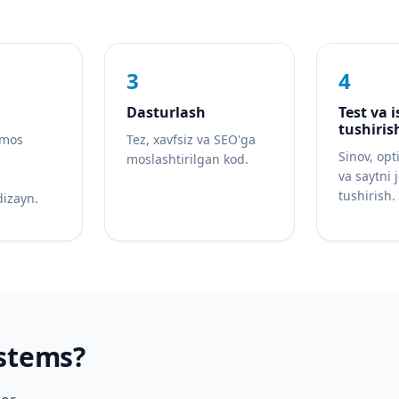
3
4
Dasturlash
Test va 
tushiris
 mos
Tez, xavfsiz va SEO'ga
Sinov, opt
moslashtirilgan kod.
va saytni 
tushirish.
dizayn.
stems?