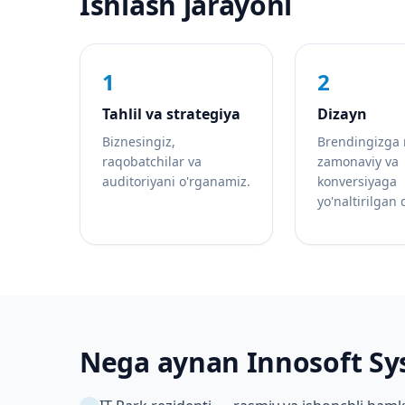
Ishlash jarayoni
1
2
Tahlil va strategiya
Dizayn
Biznesingiz,
Brendingizga
raqobatchilar va
zamonaviy va
auditoriyani o'rganamiz.
konversiyaga
yo'naltirilgan 
Nega aynan Innosoft Sy