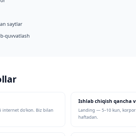
kor
an saytlar
lab-quvvatlash
llar
Ishlab chiqish qancha v
i internet do'kon. Biz bilan
Landing — 5–10 kun, korpora
haftadan.