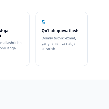
5
ishga
Qo'llab-quvvatlash
h
Doimiy texnik xizmat,
imallashtirish
yangilanish va natijani
jonli ishga
kuzatish.