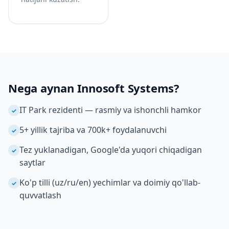
Nega aynan Innosoft Systems?
IT Park rezidenti — rasmiy va ishonchli hamkor
✓
5+ yillik tajriba va 700k+ foydalanuvchi
✓
Tez yuklanadigan, Google'da yuqori chiqadigan
✓
saytlar
Ko'p tilli (uz/ru/en) yechimlar va doimiy qo'llab-
✓
quvvatlash