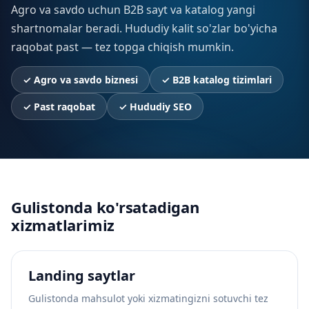
Agro va savdo uchun B2B sayt va katalog yangi
shartnomalar beradi. Hududiy kalit so'zlar bo'yicha
raqobat past — tez topga chiqish mumkin.
✓
Agro va savdo biznesi
✓
B2B katalog tizimlari
✓
Past raqobat
✓
Hududiy SEO
Gulistonda ko'rsatadigan
xizmatlarimiz
Landing saytlar
Gulistonda mahsulot yoki xizmatingizni sotuvchi tez