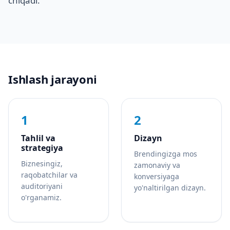
chiqadi.
Ishlash jarayoni
1
2
Tahlil va
Dizayn
strategiya
Brendingizga mos
Biznesingiz,
zamonaviy va
raqobatchilar va
konversiyaga
auditoriyani
yo'naltirilgan dizayn.
o'rganamiz.