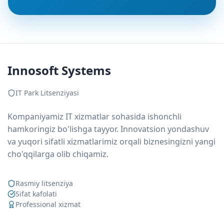
Innosoft Systems
IT Park Litsenziyasi
Kompaniyamiz IT xizmatlar sohasida ishonchli
hamkoringiz bo'lishga tayyor. Innovatsion yondashuv
va yuqori sifatli xizmatlarimiz orqali biznesingizni yangi
cho'qqilarga olib chiqamiz.
Rasmiy litsenziya
Sifat kafolati
Professional xizmat