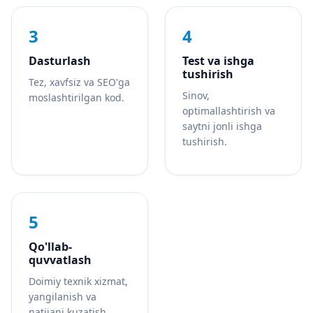
3
4
Dasturlash
Test va ishga
tushirish
Tez, xavfsiz va SEO'ga
Sinov,
moslashtirilgan kod.
optimallashtirish va
saytni jonli ishga
tushirish.
5
Qo'llab-
quvvatlash
Doimiy texnik xizmat,
yangilanish va
natijani kuzatish.