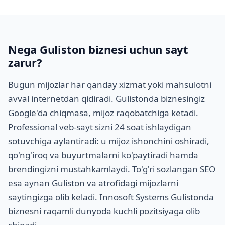
Nega Guliston biznesi uchun sayt
zarur?
Bugun mijozlar har qanday xizmat yoki mahsulotni
avval internetdan qidiradi. Gulistonda biznesingiz
Google'da chiqmasa, mijoz raqobatchiga ketadi.
Professional veb-sayt sizni 24 soat ishlaydigan
sotuvchiga aylantiradi: u mijoz ishonchini oshiradi,
qo'ng'iroq va buyurtmalarni ko'paytiradi hamda
brendingizni mustahkamlaydi. To'g'ri sozlangan SEO
esa aynan Guliston va atrofidagi mijozlarni
saytingizga olib keladi. Innosoft Systems Gulistonda
biznesni raqamli dunyoda kuchli pozitsiyaga olib