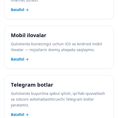
internet do'kon.
Batafsil
→
Mobil ilovalar
Gulistonda biznesingiz uchun iOS va Android mobil
ilovalar — mijozlarni doimiy aloqada saqlaymiz.
Batafsil
→
Telegram botlar
Gulistonda buyurtma qabul qilish, qo'llab-quvvatlash
va sotuvni avtomatlashtiruvchi Telegram botlar
yaratamiz.
Batafsil
→