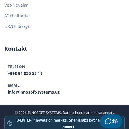
Veb-ilovalar
AI chatbotlar
UX/UI dizayn
Kontakt
TELEFON
+998 91 055 55 11
EMAIL
info@innosoft-systems.uz
© 2026 INNOSOFT SYSTEMS. Barcha huquqlar himoyalangan.
U-ENTER innovatsion markazi, Shahrisabz ko'chasi, Toshkent
700093