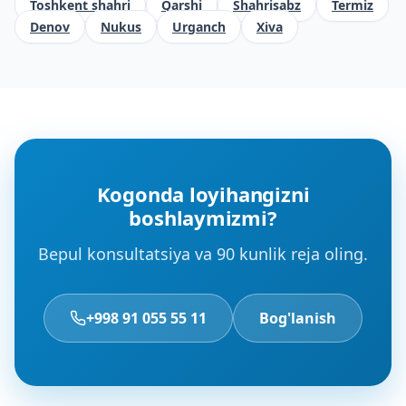
Toshkent shahri
Qarshi
Shahrisabz
Termiz
Denov
Nukus
Urganch
Xiva
Kogonda loyihangizni
boshlaymizmi?
Bepul konsultatsiya va 90 kunlik reja oling.
+998 91 055 55 11
Bog'lanish