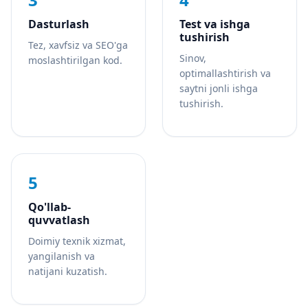
Dasturlash
Test va ishga
tushirish
Tez, xavfsiz va SEO'ga
Sinov,
moslashtirilgan kod.
optimallashtirish va
saytni jonli ishga
tushirish.
5
Qo'llab-
quvvatlash
Doimiy texnik xizmat,
yangilanish va
natijani kuzatish.