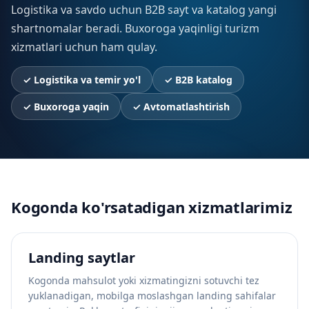
Logistika va savdo uchun B2B sayt va katalog yangi
shartnomalar beradi. Buxoroga yaqinligi turizm
xizmatlari uchun ham qulay.
✓
Logistika va temir yo'l
✓
B2B katalog
✓
Buxoroga yaqin
✓
Avtomatlashtirish
Kogonda ko'rsatadigan xizmatlarimiz
Landing saytlar
Kogonda mahsulot yoki xizmatingizni sotuvchi tez
yuklanadigan, mobilga moslashgan landing sahifalar