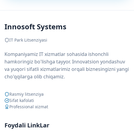
Innosoft Systems
IT Park Litsenziyasi
Kompaniyamiz IT xizmatlar sohasida ishonchli
hamkoringiz bo'lishga tayyor. Innovatsion yondashuv
va yuqori sifatli xizmatlarimiz orqali biznesingizni yangi
cho'qqilarga olib chiqamiz.
Rasmiy litsenziya
Sifat kafolati
Professional xizmat
Foydali LinkLar