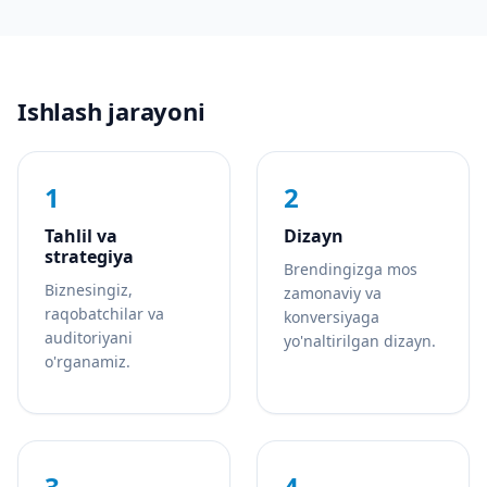
Ishlash jarayoni
1
2
Tahlil va
Dizayn
strategiya
Brendingizga mos
Biznesingiz,
zamonaviy va
raqobatchilar va
konversiyaga
auditoriyani
yo'naltirilgan dizayn.
o'rganamiz.
3
4