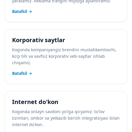
yaratamiz. Reklama trafigini mijozga aylantiramiz.
Batafsil
→
Korporativ saytlar
Kogonda kompaniyangiz brendini mustahkamlovchi,
ko'p tilli va xavfsiz korporativ veb-saytlar ishlab
chiqamiz.
Batafsil
→
Internet do'kon
Kogonda onlayn savdoni yo'lga qo'yamiz: to'lov
tizimlari, ombor va yetkazib berish integratsiyasi bilan
internet do'kon.