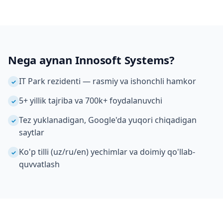
Nega aynan Innosoft Systems?
IT Park rezidenti — rasmiy va ishonchli hamkor
✓
5+ yillik tajriba va 700k+ foydalanuvchi
✓
Tez yuklanadigan, Google'da yuqori chiqadigan
✓
saytlar
Ko'p tilli (uz/ru/en) yechimlar va doimiy qo'llab-
✓
quvvatlash