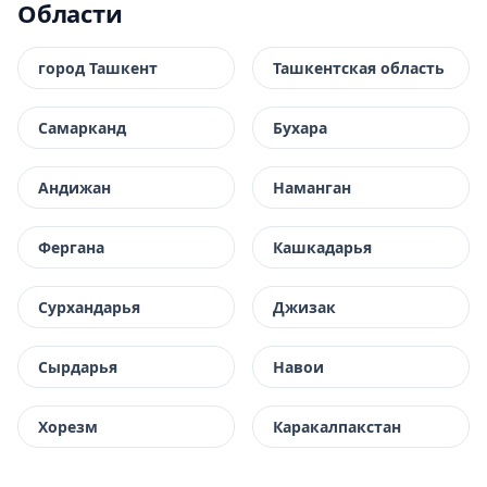
Области
город Ташкент
Ташкентская область
Самарканд
Бухара
Андижан
Наманган
Фергана
Кашкадарья
Сурхандарья
Джизак
Сырдарья
Навои
Хорезм
Каракалпакстан