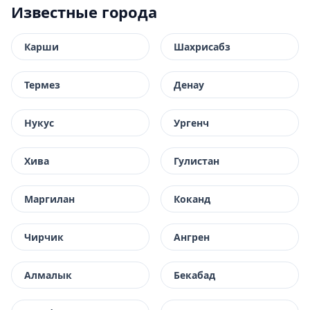
Известные города
Карши
Шахрисабз
Термез
Денау
Нукус
Ургенч
Хива
Гулистан
Маргилан
Коканд
Чирчик
Ангрен
Алмалык
Бекабад