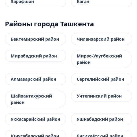
Зарафшан
Каган
Районы города Ташкента
Бектемирский район
Чиланзарский район
Мирабадский район
Мирзо-Улугбекский
район
Алмазарский район
Сергелийский район
Шайхантахурский
Учтепинский район
район
Яккасарайский район
Яшнабадский район
Юнусабадский район
Янгихаётский район