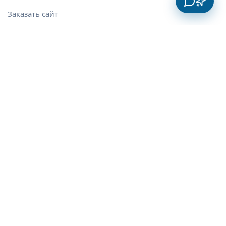
Заказать сайт
Лендинг
Интернет-магазин
Телеграм-боты
Мобильные приложения
Корпоративные сайты
Сайты-визитки
Сайты для стартапов
SEO услуги
CRM-системы
ERP и автоматизация
Веб-приложения