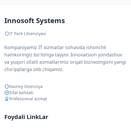
Innosoft Systems
IT Park Litsenziyasi
Kompaniyamiz IT xizmatlar sohasida ishonchli
hamkoringiz bo'lishga tayyor. Innovatsion yondashuv
va yuqori sifatli xizmatlarimiz orqali biznesingizni yangi
cho'qqilarga olib chiqamiz.
Rasmiy litsenziya
Sifat kafolati
Professional xizmat
Foydali LinkLar